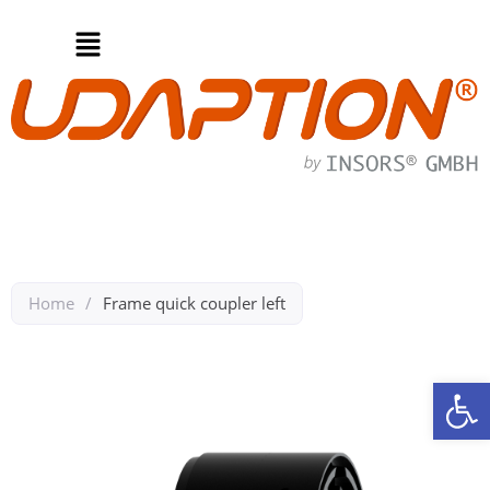
Home
/
Frame quick coupler left
Back to Accesories RKN50
Op