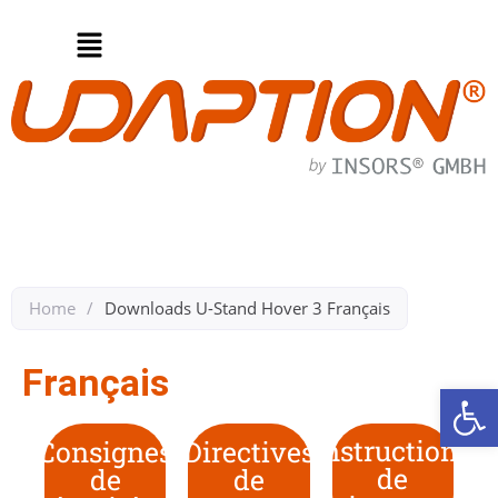
Home
/
Downloads U-Stand Hover 3 Français​
Français
Op
Instructions
Consignes
Directives
de
de
de