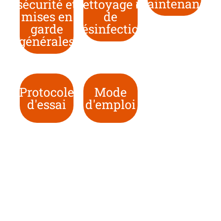
maintenance
sécurité et
nettoyage et
mises en
de
garde
désinfection
générales
Protocole
Mode
d'essai
d'emploi