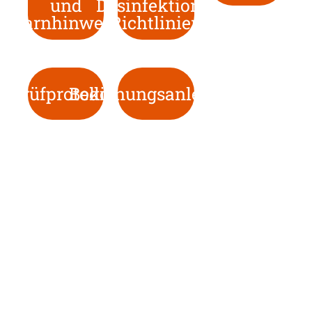
und
Desinfektions-
Warnhinweise
Richtlinien
Prüfprotokoll
Bedienungsanleitung