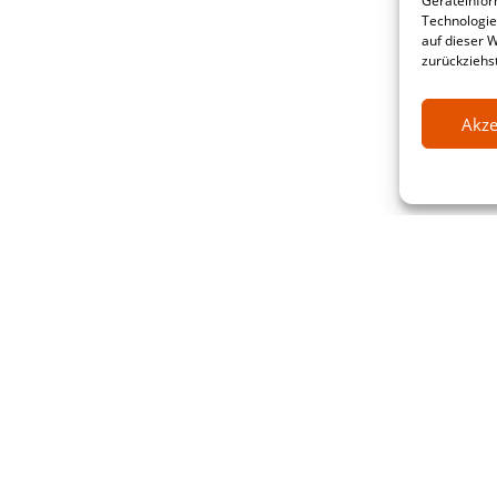
Geräteinfor
Technologie
auf dieser 
zurückziehs
Akze
ative Software Research & service G
raße 20-22