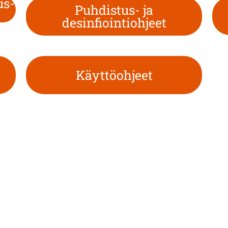
us-
Puhdistus- ja
desinfiointiohjeet
Käyttöohjeet