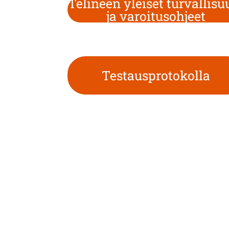
Telineen yleiset turvallisu
ja varoitusohjeet
Testausprotokolla