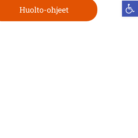
Op
Huolto-ohjeet