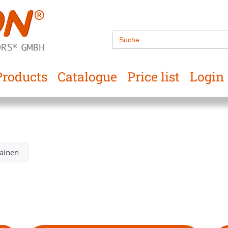
Search
for:
Products
Catalogue
Price list
Login
inen ​