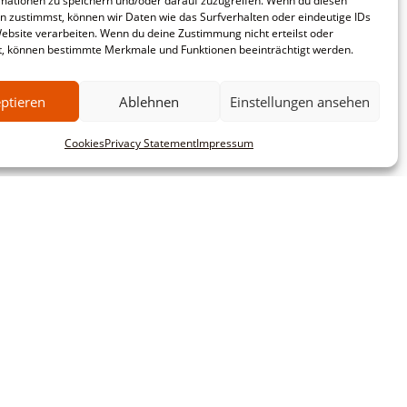
mationen zu speichern und/oder darauf zuzugreifen. Wenn du diesen
n zustimmst, können wir Daten wie das Surfverhalten oder eindeutige IDs
Website verarbeiten. Wenn du deine Zustimmung nicht erteilst oder
t, können bestimmte Merkmale und Funktionen beeinträchtigt werden.
ptieren
Ablehnen
Einstellungen ansehen
Cookies
Privacy Statement
Impressum
mbH
Commercial customers
This website is intended exclusively for