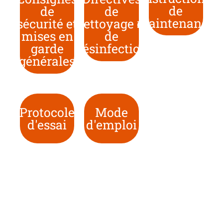
de
de
de
maintenance
sécurité et
nettoyage et
mises en
de
garde
désinfection
générales
Protocole
Mode
d'essai
d'emploi