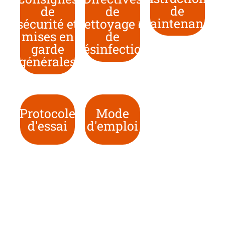
de
de
de
maintenance
sécurité et
nettoyage et
mises en
de
garde
désinfection
générales
Protocole
Mode
d'essai
d'emploi