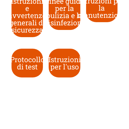
Istruzioni per
Istruzioni
Linee guida
la
e
per la
manutenzione
avvertenze
pulizia e la
generali di
disinfezione
sicurezza
Protocollo
Istruzioni
di test
per l'uso