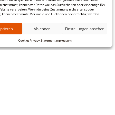
mationen zu speichern und/oder darauf zuzugreifen. Wenn du diesen
n zustimmst, können wir Daten wie das Surfverhalten oder eindeutige IDs
Website verarbeiten. Wenn du deine Zustimmung nicht erteilst oder
t, können bestimmte Merkmale und Funktionen beeinträchtigt werden.
ptieren
Ablehnen
Einstellungen ansehen
Cookies
Privacy Statement
Impressum
mbH
Commercial customers
This website is intended exclusively for