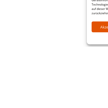
Geräteinfor
Technologie
auf dieser 
zurückziehs
Akze
ative Software Research & service G
raße 20-22