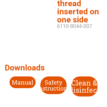
thread
inserted on
one side
6110-8044-007
Downloads
Clean &
Manual
Safety
Instructions
disinfect