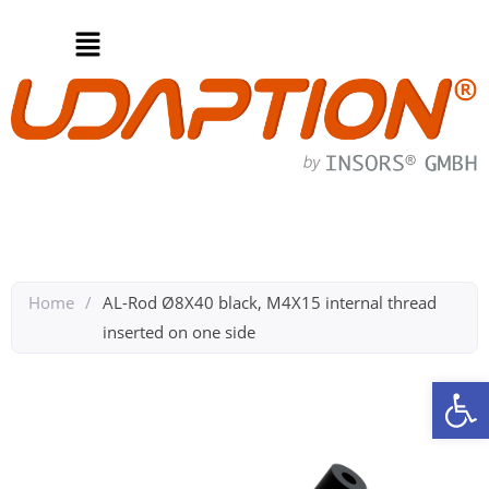
Home
/
AL-Rod Ø8X40 black, M4X15 internal thread
inserted on one side
Op
Back to 8mm Rods