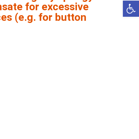
Op
sate for excessive
es (e.g. for button