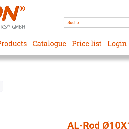
Search
for:
Products
Catalogue
Price list
Login
AL-Rod Ø10X1