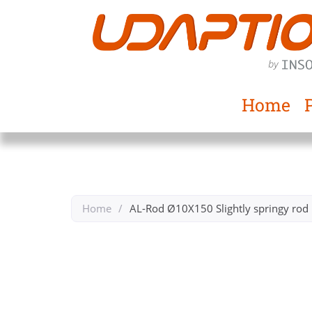
Home
Home
/
AL-Rod Ø10X150 Slightly springy rod
Back to 10mm Rods