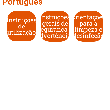
Português
Instruções
Orientações
Instruções
gerais de
para a
de
segurança e
limpeza e
utilização
advertências
desinfeção