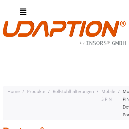
Home
/
Produkte
/
Rollstuhlhalterungen
/
Mobile
/
Mo
S PIN
PI
Do
Por