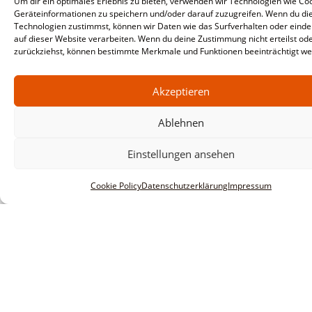
Um dir ein optimales Erlebnis zu bieten, verwenden wir Technologien wie Co
Geräteinformationen zu speichern und/oder darauf zuzugreifen. Wenn du di
Technologien zustimmst, können wir Daten wie das Surfverhalten oder einde
auf dieser Website verarbeiten. Wenn du deine Zustimmung nicht erteilst od
zurückziehst, können bestimmte Merkmale und Funktionen beeinträchtigt we
Akzeptieren
Ablehnen
Einstellungen ansehen
Cookie Policy
Datenschutzerklärung
Impressum
Informationen
Impressum
AGBs
Datenschutzerklärung
Haftungsausschluss