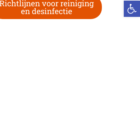
We
Richtlijnen voor reiniging
en desinfectie