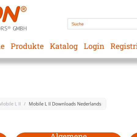
Search
for:
e
Produkte
Katalog
Login
Registr
Mobile L II
/
Mobile L II Downloads Nederlands​
Algemene