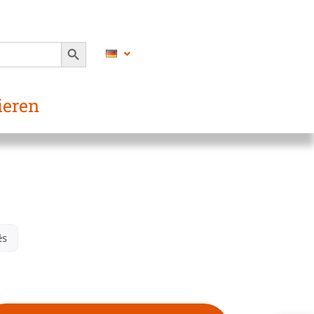
SEARCH BUTTON
ieren
s​