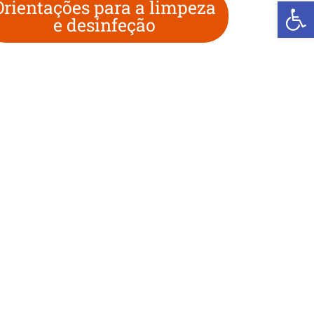
We
Orientações para a limpeza
e desinfeção