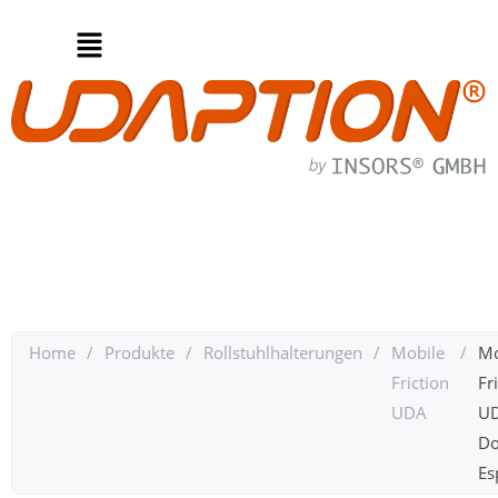
Home
/
Produkte
/
Rollstuhlhalterungen
/
Mobile
/
Mo
Friction
Fr
UDA
U
Do
Es