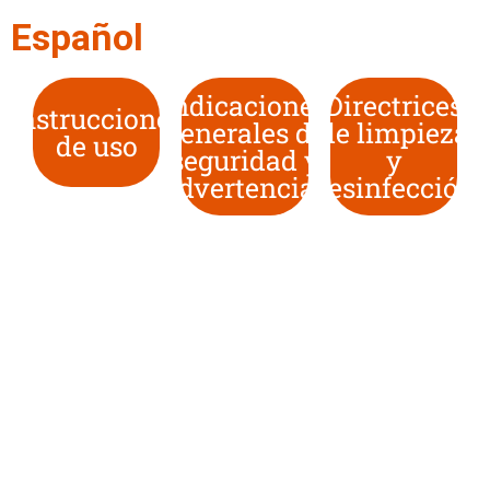
Español
Indicaciones
Directrices
Instrucciones
generales de
de limpieza
de uso
seguridad y
y
advertencias
desinfección