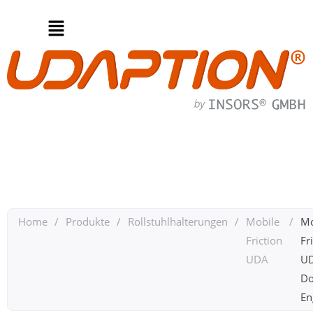
Home
/
Produkte
/
Rollstuhlhalterungen
/
Mobile
/
Mo
Friction
Fr
UDA
U
Do
Eng