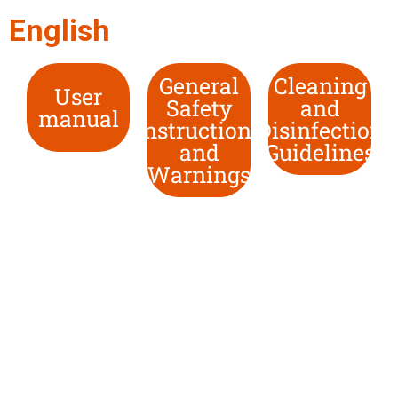
English
General
Cleaning
User
Safety
and
manual
Instructions
Disinfection
and
Guidelines
Warnings