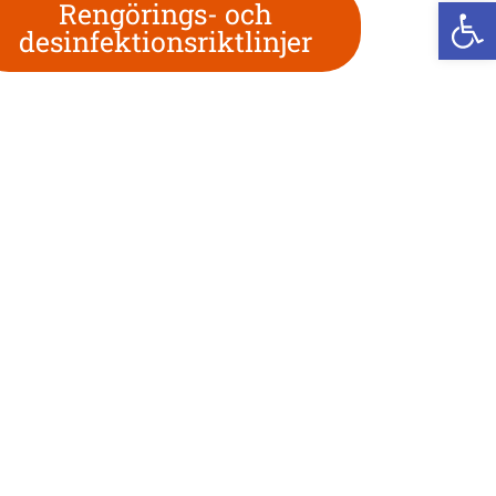
We
Rengörings- och
desinfektionsriktlinjer