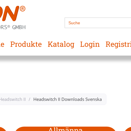
Search
for:
e
Produkte
Katalog
Login
Registr
Headswitch II
/
Headswitch II Downloads Svenska​
Allmänna