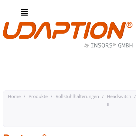
Home
/
Produkte
/
Rollstuhlhalterungen
/
Headswitch
/
II