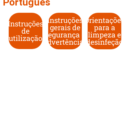
Português
Instruções
Orientações
Instruções
gerais de
para a
de
segurança e
limpeza e
utilização
advertências
desinfeção