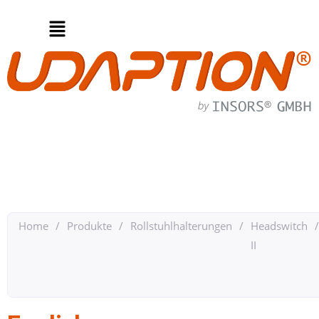
Home
/
Produkte
/
Rollstuhlhalterungen
/
Headswitch
/
II