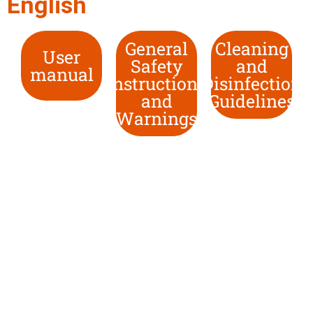
English
General
Cleaning
User
Safety
and
manual
Instructions
Disinfection
and
Guidelines
Warnings