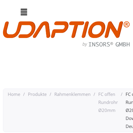
Home
/
Produkte
/
Rahmenklemmen
/
FC offen
/
FC 
Rundrohr
Run
Ø20mm
Ø2
Do
Deu