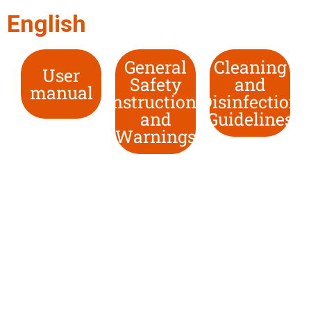
English
General
Cleaning
User
Safety
and
manual
Instructions
Disinfection
and
Guidelines
Warnings