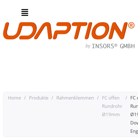
Home
/
Produkte
/
Rahmenklemmen
/
FC offen
/
FC 
Rundrohr
Run
Ø19mm
Ø1
Do
Engl