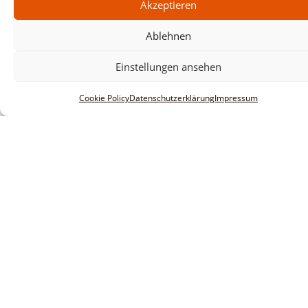
Akzeptieren
Ablehnen
Einstellungen ansehen
Cookie Policy
Datenschutzerklärung
Impressum
Informationen
Impressum
AGBs
Datenschutzerklärung
Haftungsausschluss