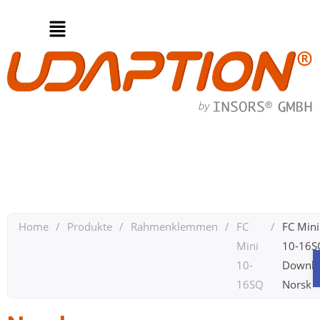
Home
/
Produkte
/
Rahmenklemmen
/
FC
/
FC Mini
Mini
10-16S
10-
Downlo
16SQ
Norsk​