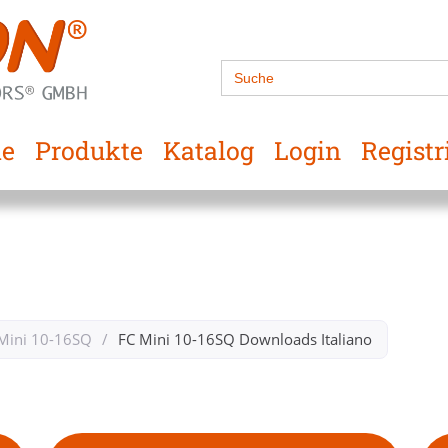
Search
for:
e
Produkte
Katalog
Login
Registr
Mini 10-16SQ
/
FC Mini 10-16SQ​ Downloads Italiano​