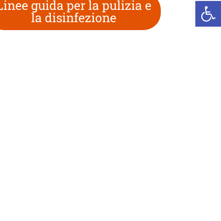
We
Linee guida per la pulizia e
la disinfezione