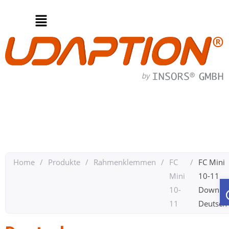
Home
/
Produkte
/
Rahmenklemmen
/
FC
/
FC Mini
Mini
10-11​
10-
Downloa
11
Deutsch ​