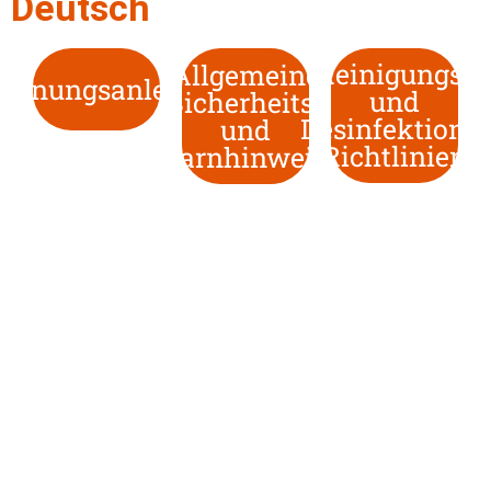
Deutsch
Reinigungs-
Allgemeine
dienungsanleitung
und
Sicherheits-
Desinfektions-
und
Richtlinien
Warnhinweise