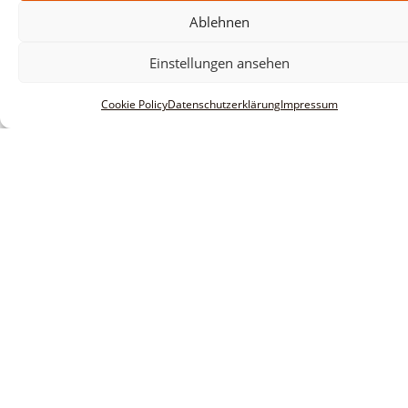
Ablehnen
Einstellungen ansehen
Cookie Policy
Datenschutzerklärung
Impressum
Informationen
Impressum
AGBs
Datenschutzerklärung
Haftungsausschluss