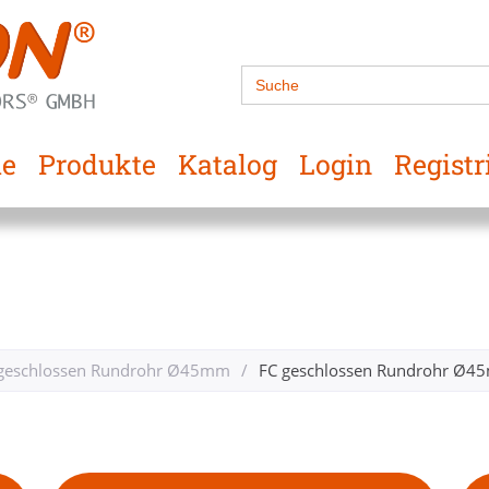
Search
for:
e
Produkte
Katalog
Login
Registr
geschlossen Rundrohr Ø45mm
/
FC geschlossen Rundrohr Ø45