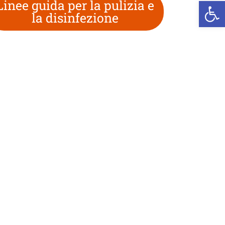
We
Linee guida per la pulizia e
la disinfezione