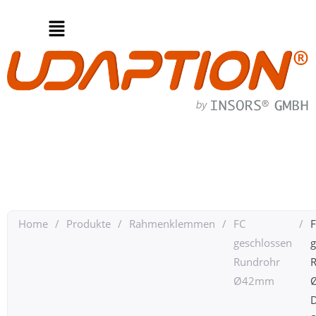
Home
/
Produkte
/
Rahmenklemmen
/
FC
/
geschlossen
g
Rundrohr
Ø42mm