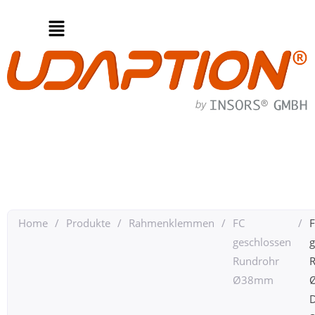
Home
/
Produkte
/
Rahmenklemmen
/
FC
/
geschlossen
g
Rundrohr
Ø38mm