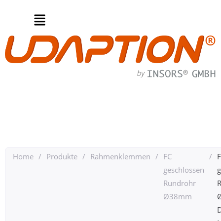
Home
/
Produkte
/
Rahmenklemmen
/
FC
/
geschlossen
g
Rundrohr
Ø38mm