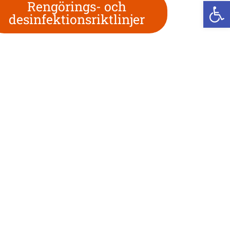
We
Rengörings- och
desinfektionsriktlinjer