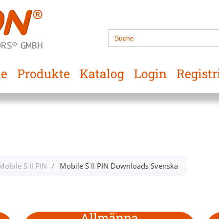
Search
for:
e
Produkte
Katalog
Login
Registr
Mobile S II PIN
/
Mobile S II PIN Downloads Svenska​
Allmänna