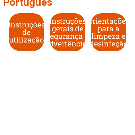
Português
Instruções
Orientações
Instruções
gerais de
para a
de
segurança e
limpeza e
utilização
advertências
desinfeção