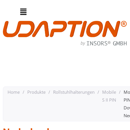
Home
/
Produkte
/
Rollstuhlhalterungen
/
Mobile
/
Mob
S II PIN
PI
Do
Ned