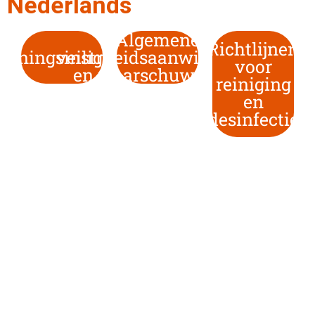
Nederlands
Algemene
Richtlijnen
ieningsinstructies
veiligheidsaanwijzingen
voor
en waarschuwingen
reiniging
en
desinfectie