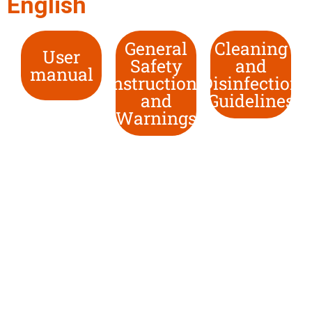
English
General
Cleaning
User
Safety
and
manual
Instructions
Disinfection
and
Guidelines
Warnings