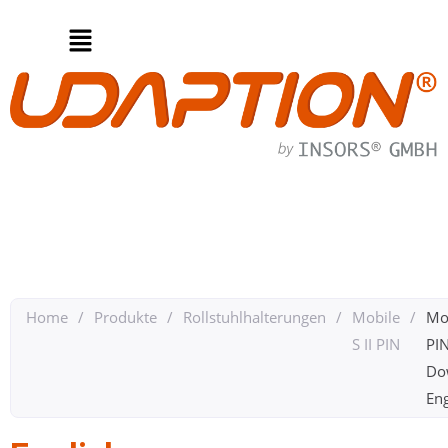
Home
/
Produkte
/
Rollstuhlhalterungen
/
Mobile
/
Mob
S II PIN
PI
Do
Eng