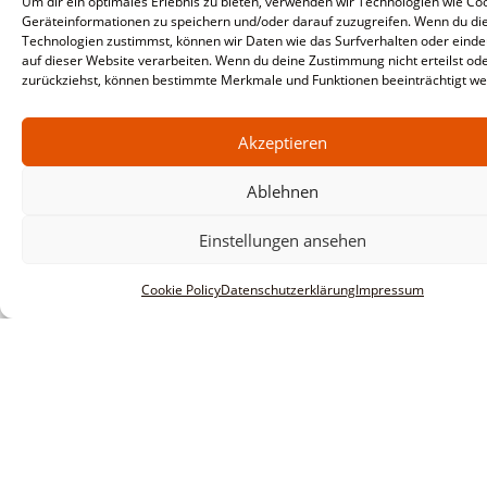
Um dir ein optimales Erlebnis zu bieten, verwenden wir Technologien wie Co
Geräteinformationen zu speichern und/oder darauf zuzugreifen. Wenn du di
Technologien zustimmst, können wir Daten wie das Surfverhalten oder einde
auf dieser Website verarbeiten. Wenn du deine Zustimmung nicht erteilst od
zurückziehst, können bestimmte Merkmale und Funktionen beeinträchtigt we
Akzeptieren
Ablehnen
Einstellungen ansehen
Cookie Policy
Datenschutzerklärung
Impressum
Informationen
Impressum
AGBs
Datenschutzerklärung
Haftungsausschluss