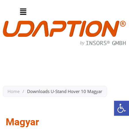
Home
/
Downloads U-Stand Hover 10 Magyar​
We
Zurück zu Downloads U-Stand Hover 10
Magyar