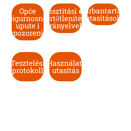
Karbantartási
Opće
Tisztítási és
utasítások
sigurnosne
fertőtlenítési
upute i
irányelvek
upozorenja
Tesztelési
Használati
protokoll
utasítás