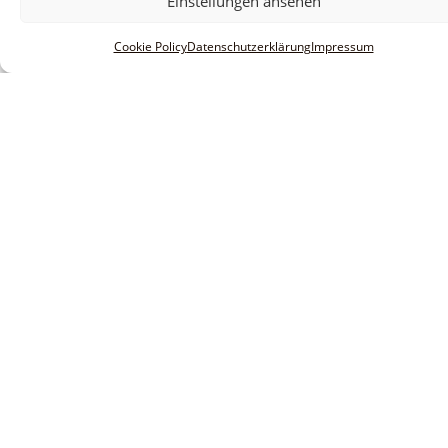
Einstellungen ansehen
Cookie Policy
Datenschutzerklärung
Impressum
Informationen
Impressum
AGBs
Datenschutzerklärung
Haftungsausschluss
Innovative Software Research &
service GmbH
Huberstraße 20-22
D-55595 Spabrücken
Tel: +49 6706 915 1630
Email: info@insors.de