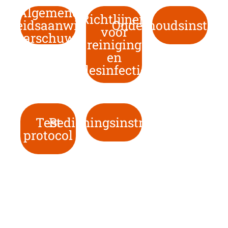
Algemene
Richtlijnen
ligheidsaanwijzingen
Onderhoudsinstruc
voor
n waarschuwingen
reiniging
en
desinfectie
Test
Bedieningsinstructies
protocol