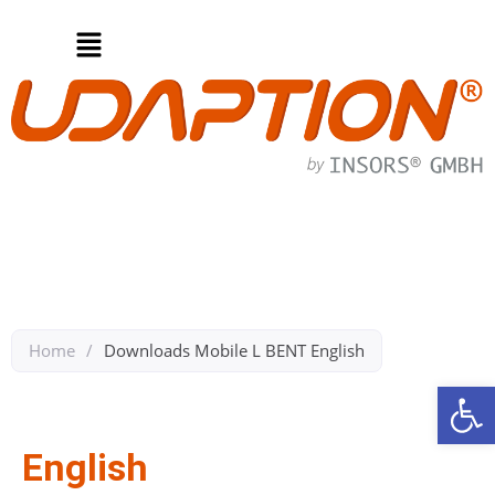
Home
/
Downloads Mobile L BENT English​
We
Zurück zu Downloads Mobile L BENT
English