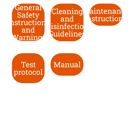
General
Maintenance
Cleaning
Safety
instructions
and
Instructions
Disinfection
and
Guidelines
Warnings
Test
Manual
protocol