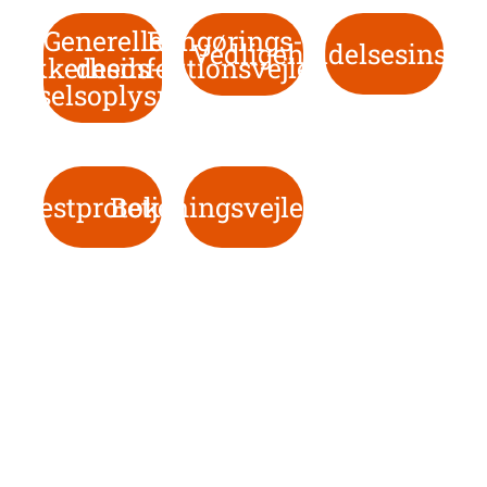
Generelle
Rengørings- og
Vedligeholdelsesinstru
sikkerheds- og
desinfektionsvejledninger
varselsoplysninger
Testprotokol
Betjeningsvejledning