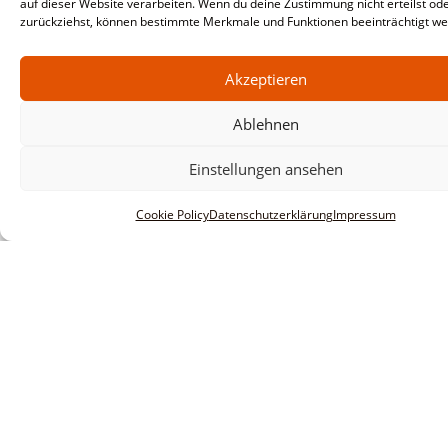
auf dieser Website verarbeiten. Wenn du deine Zustimmung nicht erteilst od
zurückziehst, können bestimmte Merkmale und Funktionen beeinträchtigt we
Akzeptieren
Ablehnen
Informationen
Einstellungen ansehen
Impressum
Cookie Policy
Datenschutzerklärung
Impressum
AGBs
Datenschutzerklärung
Haftungsausschluss
Innovative Software Research &
service GmbH
Huberstraße 20-22
D-55595 Spabrücken
Tel: +49 6706 915 1630
Email: info@insors.de