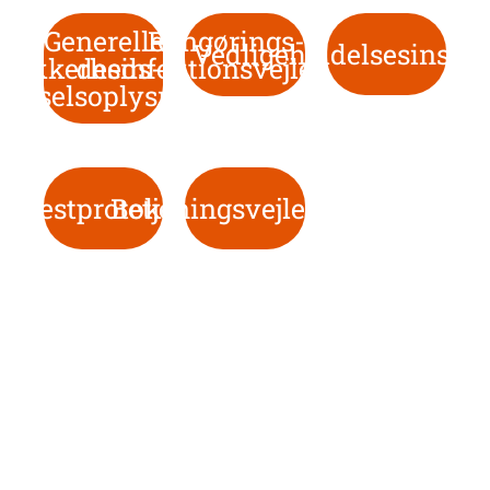
Generelle
Rengørings- og
Vedligeholdelsesinstru
sikkerheds- og
desinfektionsvejledninger
varselsoplysninger
Testprotokol
Betjeningsvejledning