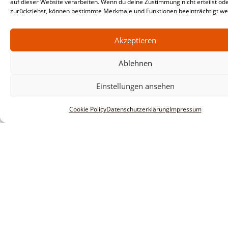
auf dieser Website verarbeiten. Wenn du deine Zustimmung nicht erteilst od
zurückziehst, können bestimmte Merkmale und Funktionen beeinträchtigt we
Akzeptieren
Ablehnen
Informationen
Einstellungen ansehen
Impressum
Cookie Policy
Datenschutzerklärung
Impressum
AGBs
Datenschutzerklärung
Haftungsausschluss
Innovative Software Research &
service GmbH
Huberstraße 20-22
D-55595 Spabrücken
Tel: +49 6706 915 1630
Email: info@insors.de