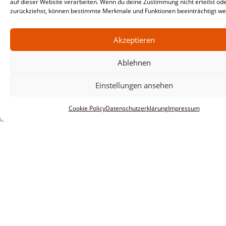
auf dieser Website verarbeiten. Wenn du deine Zustimmung nicht erteilst od
zurückziehst, können bestimmte Merkmale und Funktionen beeinträchtigt we
Akzeptieren
Ablehnen
Informationen
Einstellungen ansehen
Impressum
Cookie Policy
Datenschutzerklärung
Impressum
AGBs
Datenschutzerklärung
Haftungsausschluss
Innovative Software Research &
service GmbH
Huberstraße 20-22
D-55595 Spabrücken
Tel: +49 6706 915 1630
Email: info@insors.de