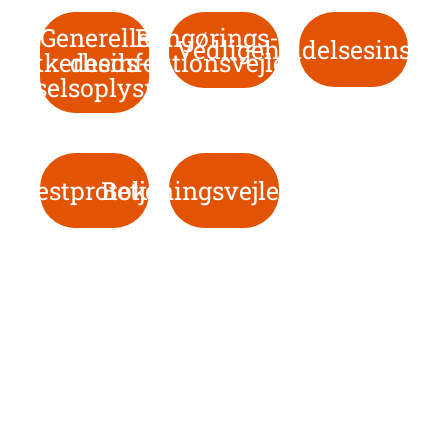
Generelle
Rengørings- og
Vedligeholdelsesinstru
sikkerheds- og
desinfektionsvejledninger
varselsoplysninger
Testprotokol
Betjeningsvejledning