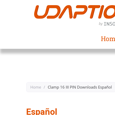
Hom
Home
/
Clamp 16 III PIN​ Downloads​ Español​
Zurück zu Clamp 16 III PIN​
Español