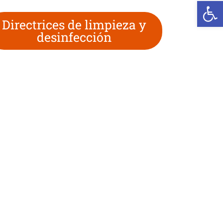
We
Directrices de limpieza y
desinfección