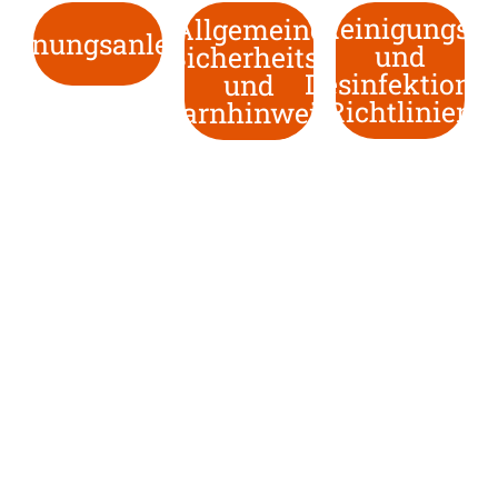
Reinigungs-
Allgemeine
dienungsanleitung
und
Sicherheits-
Desinfektions-
und
Richtlinien
Warnhinweise