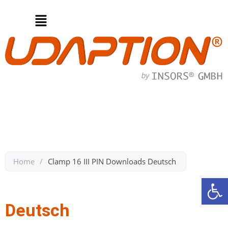
Home
/
Clamp 16 III PIN​ Downloads​ Deutsch ​
We
Zurück zu Clamp 16 III PIN​
Deutsch