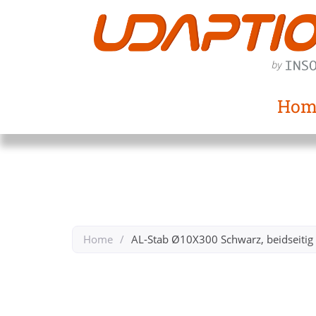
Hom
Home
/
AL-Stab Ø10X300 Schwarz, beidseiti
Zurück zu 10mm Stäbe