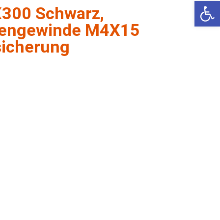
We
300 Schwarz,
nnengewinde M4X15
sicherung