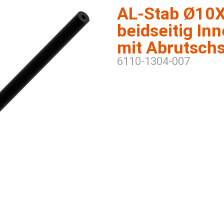
AL-Stab Ø10X
beidseitig I
mit Abrutsch
6110-1304-007