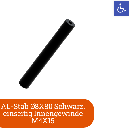
We
AL-Stab Ø8X80 Schwarz,
einseitig Innengewinde
M4X15