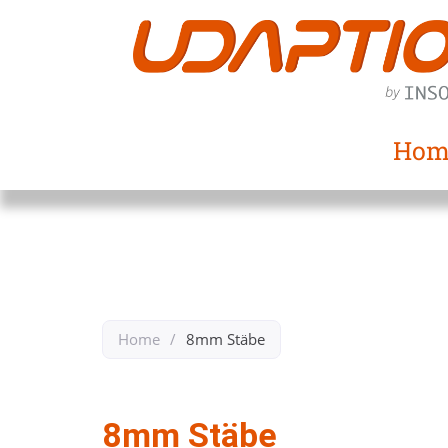
Hom
Home
/
8mm Stäbe
Zurück zu Rohre und Stäbe
8mm Stäbe