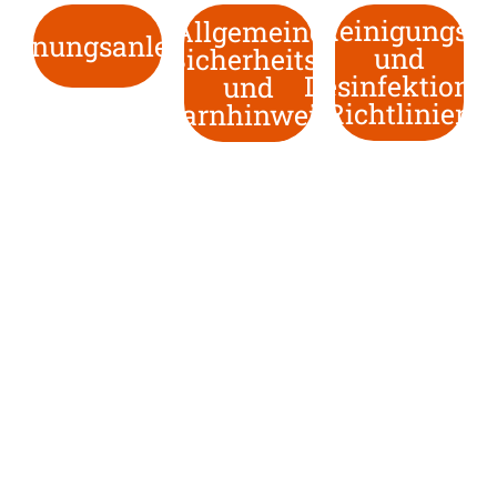
Reinigungs-
Allgemeine
dienungsanleitung
und
Sicherheits-
Desinfektions-
und
Richtlinien
Warnhinweise