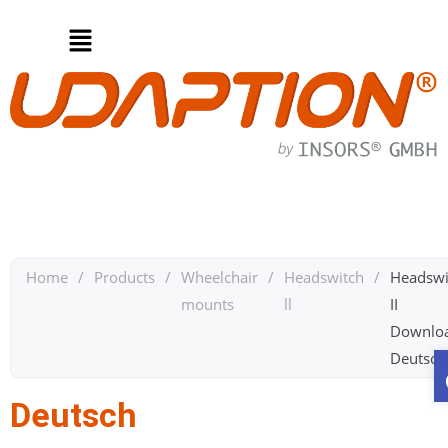
Home
/
Products
/
Wheelchair
/
Headswitch
/
Headswi
mounts
ll
II
Downlo
Deutsch 
Deutsch